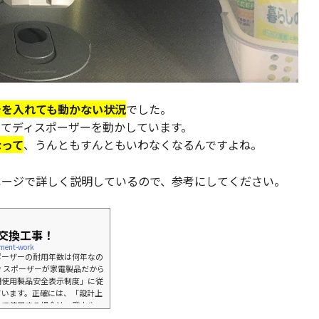
チを入れても動かない状況
でした。
ってディスポーザーを動かしています。
なって
、うんともすんともいわなくなるんですよね。
ページで詳しく説明しているので、参考にしてください。
交換工事！
ement-work
ポーザーの耐用年数は何年なの
ィスポーザーが家電製品だから
期使用製品安全表示制度」に従
ています。正確には、「設計上
えて使用する場合は、発火や、
う理由で、注意喚起をしている