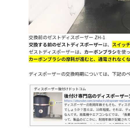
交換前のゼストディスポーザー ZH-1
交換する前のゼストディスポーザー
は、
スイッ
ゼストディスポーザーは、
カーボンブラシ
を使
カーボンブラシの摩耗が進むと、通電されなく
ディスポーザーの交換時期については、下記の
ディスポーザー後付けドットコム
後付け専門店のディスポーザー
https://atozuke.com/products/disposer-replac
ディスポーザーの耐用年数そもそも、ディス
でしょうか？答えは、10年程度。それは、デ
なんです。扇風機やエアコンなどでは、「長
って、製品のどこかに、耐用年数が記載され
の標準使用期間」なんですが、この期間をこ
けがなどの事故に至る可能性が高くなるとい