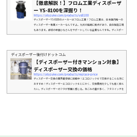
【徹底解説！】フロム工業ディスポーザ
ー YS-8100を深掘り！
https://atozuke.com/products/ys8100
ディスポーザーYS-8100のメーカーはフロム工業！フロム工業は、日本国内唯一の
ディスポーザー専業メーカーなんですよ。九州の福岡に拠点があり、自社製造工場
もあります。卓球の早田ひなさんをサポートしている企業なんですね。ディスポー
ザーは、約100年前に、アメリカから始まり、日本では50年ほど前から製造販売さ
れているんです。フロム工業は、日本で最初に製造されたディスポーザーの概念や
技術などを継承してきた会社なんです。日本でディスポーザー付きマンションが登
場してからは、多くの企業が参入したのですが、その多くは...
ディスポーザー後付けドットコム
【ディスポーザー付きマンション対象】
ディスポーザー交換の価格
https://atozuke.com/products/replace-price
ディスポーザー交換の業界最安値に挑戦中！エコロジック６で交換するこんな方に
おすすめ！ディスポーザーエコロジック６とにかく、交換費用を少しでも低く抑え
たい。ディスポーザーのフタが邪魔と感じる。生ごみの量が多く、フタスイッチを
何度も操作するのは面倒と感じる。生ごみの量が少ないので、安価な製品で良い。
エコロジックディスポーザーの製品詳細は、【読んで納得！】エコロジックディス
ポーザーの製品詳細！で詳しく説明しています。下記リンクから移動できますの
で、ご参考にしてください。 既存自動給水に対応したモデル...