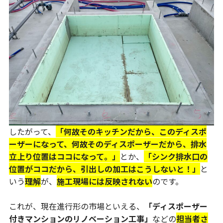
したがって、
「何故そのキッチンだから、このディスポ
ーザーになって、何故そのディスポーザーだから、排水
立上り位置はココになって。」
とか、
「シンク排水口の
位置がココだから、引出しの加工はこうしないと！」
と
いう
理解
が、
施工現場には反映されない
のです。
これが、現在進行形の市場といえる、
「ディスポーザー
付きマンションのリノベーション工事」
などの
担当者さ