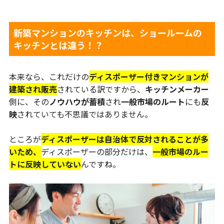
新築マンションのキッチンは、ショールームの
キッチンとは違う！？
本来なら、これだけの
ディスポーザー付きマンションが
建築され販売
されている訳ですから、
キッチンメーカー
側に、その
ノウハウが蓄積
され
一般市場のルート
にも
反
映
されていても不思議ではありません。
ところが
ディスポーザーは自治体で反対されることが多
いため、
ディスポーザーの部分だけは、
一般市場のルー
トに反映していない
んですね。