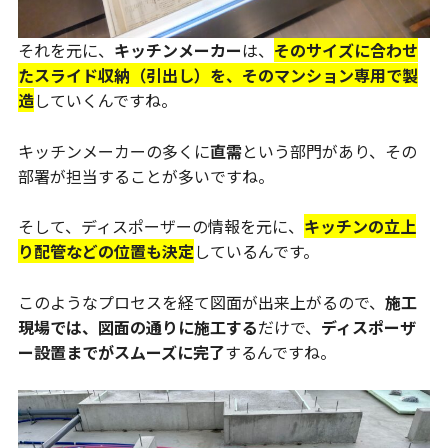
それを元に、
キッチンメーカー
は、
そのサイズに合わせ
たスライド収納（引出し）を、そのマンション専用で製
造
していくんですね。
キッチンメーカーの多くに
直需
という部門があり、その
部署が担当することが多いですね。
そして、ディスポーザーの情報を元に、
キッチンの立上
り配管などの位置も決定
しているんです。
このようなプロセスを経て図面が出来上がるので、
施工
現場では、図面の通りに施工する
だけで、
ディスポーザ
ー設置までがスムーズに完了
するんですね。