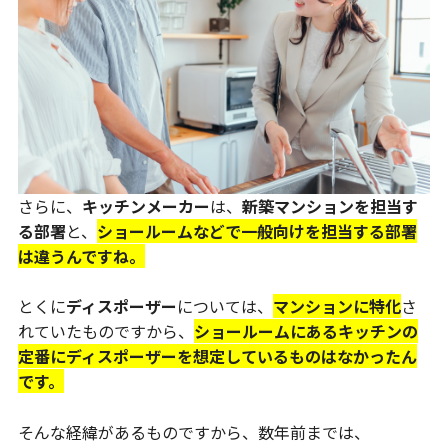
さらに、
キッチンメーカー
は、
新築マンションを担当す
る部署
と、
ショールームなどで一般向けを担当する部署
は違うんですね。
とくに
ディスポーザー
については、
マンションに特化
さ
れていたものですから、
ショールームにあるキッチンの
定番にディスポーザーを想定しているものはなかったん
です。
そんな経緯があるものですから、数年前までは、